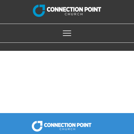
c204a056a8065ed183cd8030af198332