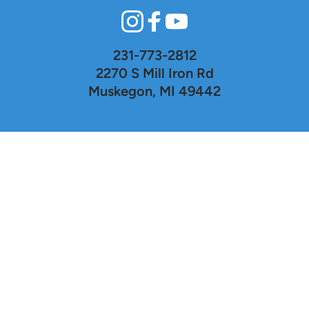
231-773-2812
2270 S Mill Iron Rd
Muskegon, MI 49442